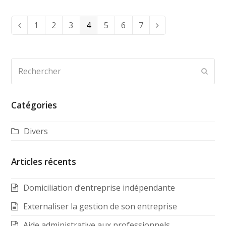
Page
1
Page
2
Page
3
Page
4
Page
5
Page
6
Page
7
Précédent
Suivant
Rechercher
Envo
Catégories
Divers
Articles récents
Domiciliation d’entreprise indépendante
Externaliser la gestion de son entreprise
Aide administrative aux professionnels