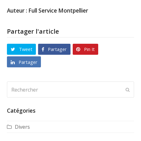
Auteur : Full Service Montpellier
Partager l'article
Tweet
Partager
Pin It
Partager
Rechercher
Envo
Catégories
Divers