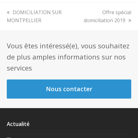
previous
DOMICILIATION SUR
next
Offre spécial
MONTPELLIER
post:
domiciliation 2019
post:
Vous êtes intéressé(e), vous souhaitez
de plus amples informations sur nos
services
Nous contacter
Actualité