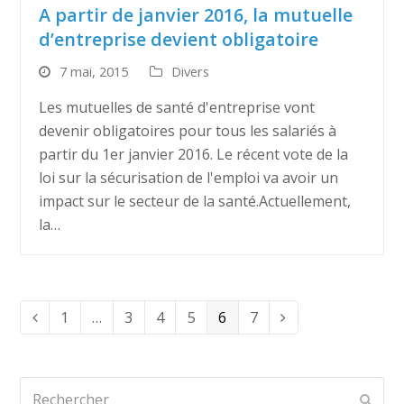
A partir de janvier 2016, la mutuelle
d’entreprise devient obligatoire
7 mai, 2015
Divers
Les mutuelles de santé d'entreprise vont
devenir obligatoires pour tous les salariés à
partir du 1er janvier 2016. Le récent vote de la
loi sur la sécurisation de l'emploi va avoir un
impact sur le secteur de la santé.Actuellement,
la…
Page
1
…
Page
3
Page
4
Page
5
Page
6
Page
7
Précédent
Suivant
Rechercher
Envo